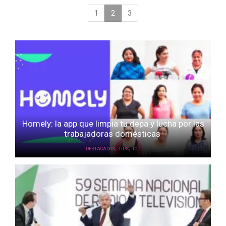
1
2
(current)
3
Homely: la app que limpia tu depa y lucha por las
trabajadoras domésticas
,
,
DESTACADOS
TIPS
TOP