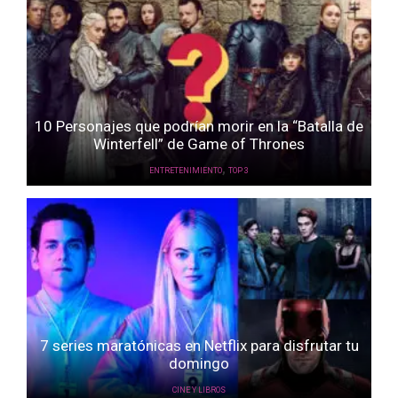
10 Personajes que podrían morir en la “Batalla de
Winterfell” de Game of Thrones
,
ENTRETENIMIENTO
TOP 3
7 series maratónicas en Netflix para disfrutar tu
domingo
CINE Y LIBROS