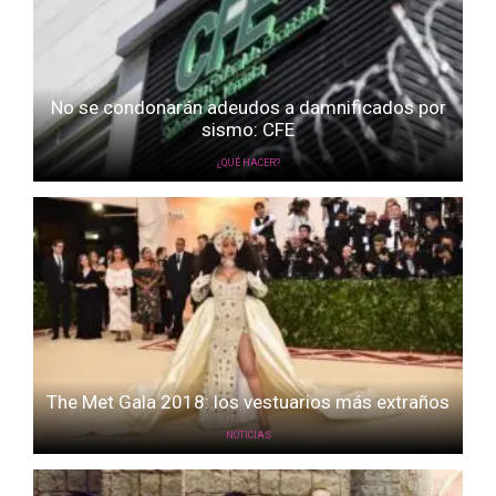
No se condonarán adeudos a damnificados por
sismo: CFE
¿QUÉ HACER?
The Met Gala 2018: los vestuarios más extraños
NOTICIAS