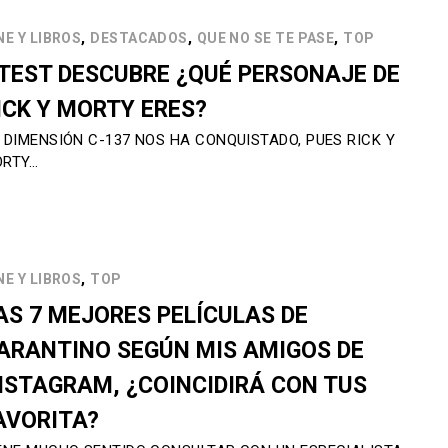
,
,
,
NE Y LIBROS
DESTACADOS
QUE NO SE TE PASE
TOP
TEST DESCUBRE ¿QUÉ PERSONAJE DE
ICK Y MORTY ERES?
 DIMENSIÓN C-137 NOS HA CONQUISTADO, PUES RICK Y
RTY…
,
NE Y LIBROS
TOP
AS 7 MEJORES PELÍCULAS DE
ARANTINO SEGÚN MIS AMIGOS DE
NSTAGRAM, ¿COINCIDIRÁ CON TUS
AVORITA?