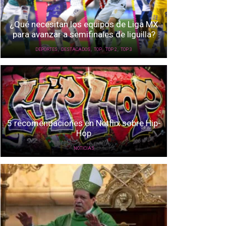
¿Qué necesitan los equipos de Liga MX
para avanzar a semifinales de liguilla?
,
,
,
,
DEPORTES
DESTACADOS
TOP
TOP 2
TOP 3
5 recomendaciones en Netflix sobre Hip-
Hop
NOTICIAS