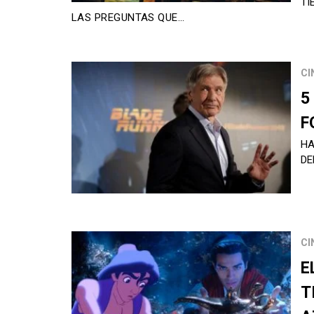
TI
LAS PREGUNTAS QUE…
CI
5
F
HA
DE
CI
E
T