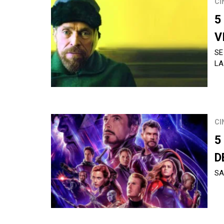
CI
5
V
SE
LA
CI
5
D
SA