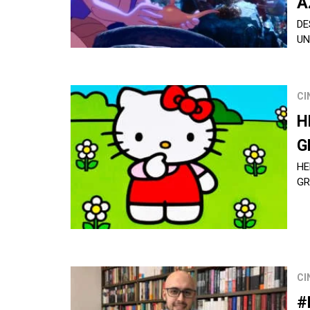
A
DE
U
CI
H
G
HE
GR
CI
#