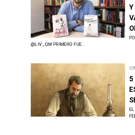
Y
V
O
PO
@LIV_QM PRIMERO FUE…
CI
5
E
S
EL
FE