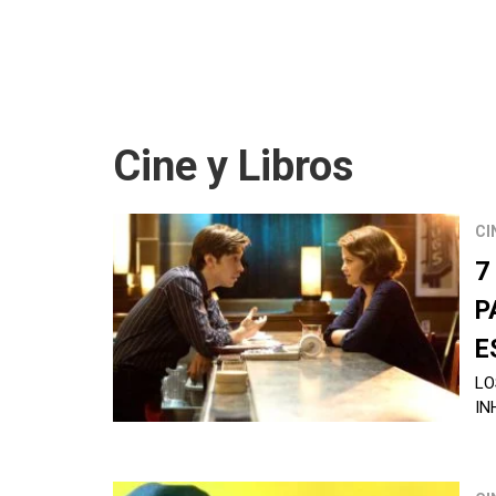
Cine y Libros
CI
7
P
E
LO
IN