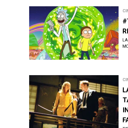
CI
#
R
LA
MO
CI
L
T
I
F