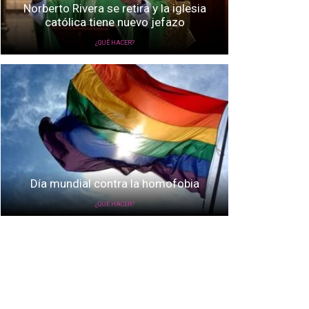
Norberto Rivera se retira y la iglesia
católica tiene nuevo jefazo
¿QUÉ HACER?
Día mundial contra la homofobia
¿QUÉ HACER?