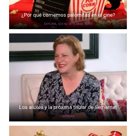
¿Por qué comemos palomitas en el cine?
,
,
EXPLORA
QUE NO SE TE PASE
TOP 3
Los aluxes y la próxima titular de Semarnat
NOTICIAS