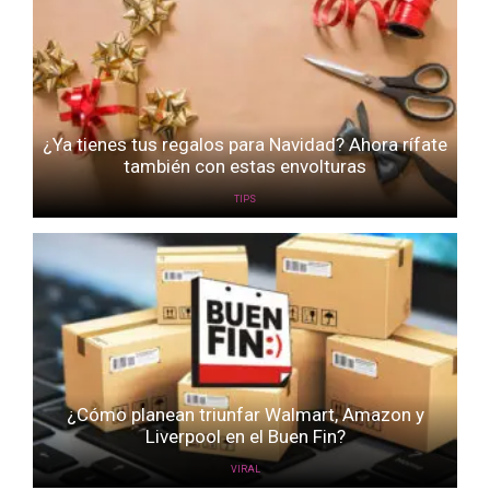
¿Ya tienes tus regalos para Navidad? Ahora rífate
también con estas envolturas
TIPS
¿Cómo planean triunfar Walmart, Amazon y
Liverpool en el Buen Fin?
VIRAL